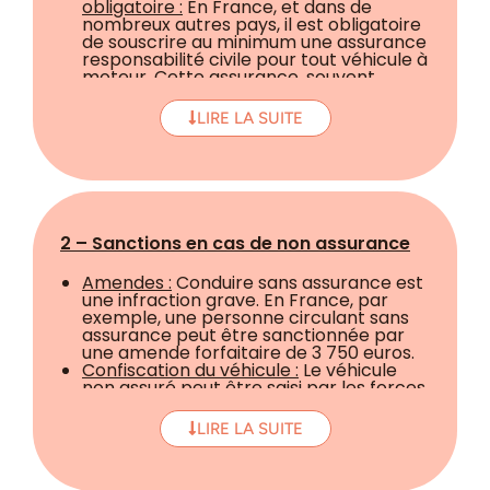
obligatoire :
En France, et dans de
nombreux autres pays, il est obligatoire
de souscrire au minimum une assurance
responsabilité civile pour tout véhicule à
moteur. Cette assurance, souvent
appelée "assurance au tiers", couvre les
dommages matériels et corporels que
LIRE LA SUITE
le conducteur peut causer à des tiers
(piétons, passagers, autres véhicules)
lors d'un accident. Cette couverture est
le strict minimum légal requis pour
pouvoir circuler.
Véhicules concernés :
Tous les véhicules
terrestres à moteur (voitures, motos,
2 – Sanctions en cas de non assurance
scooters, camions, etc.) doivent être
assurés, même s'ils ne sont pas utilisés
Amendes :
Conduire sans assurance est
ou sont immobilisés dans un espace
une infraction grave. En France, par
privé.
exemple, une personne circulant sans
assurance peut être sanctionnée par
une amende forfaitaire de 3 750 euros.
Confiscation du véhicule :
Le véhicule
non assuré peut être saisi par les forces
de l'ordre.
Suspension du permis :
Le conducteur
LIRE LA SUITE
peut également se voir retirer son
permis de conduire, avec une
suspension pouvant aller jusqu'à trois